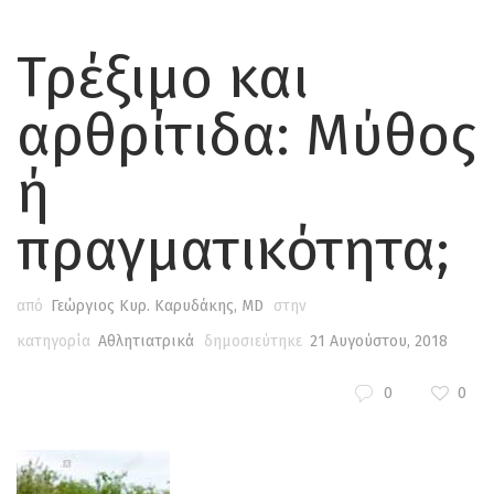
Τρέξιμο και
αρθρίτιδα: Μύθος
ή
πραγματικότητα;
από
Γεώργιος Κυρ. Καρυδάκης, MD
στην
κατηγορία
Αθλητιατρικά
δημοσιεύτηκε
21 Αυγούστου, 2018
0
0